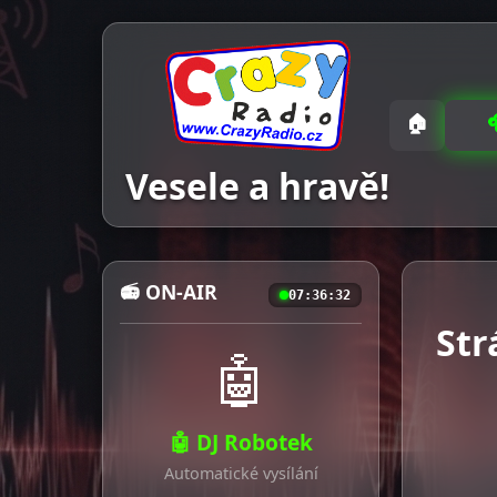
🏠
Vesele a hravě!
📻 ON-AIR
07:36:33
Str
🤖
🤖 DJ Robotek
Automatické vysílání