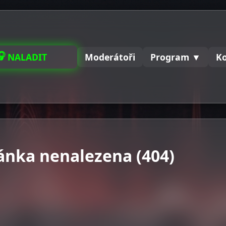
🎧
NALADIT
Moderátoři
Program ▼
K
ánka nenalezena (404)