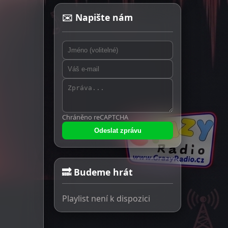
✉️ Napište nám
Chráněno reCAPTCHA
Odeslat zprávu
🔜 Budeme hrát
Playlist není k dispozici