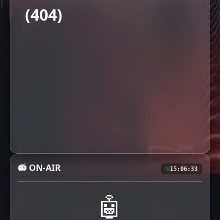
(404)
📻 ON-AIR
15:06:34
🤖