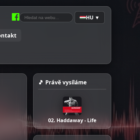
HU ▼
ontakt
🎵 Právě vysíláme
02. Haddaway - Life