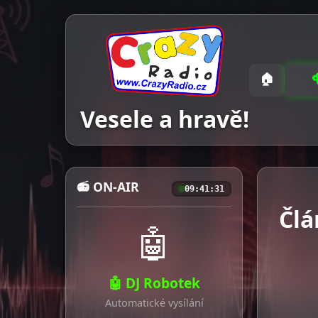
🏠
Vesele a hravě!
📻 ON-AIR
09:41:33
Člá
🤖
🤖 DJ Robotek
Automatické vysílání