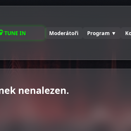
🎧
TUNE IN
Moderátoři
Program ▼
K
nek nenalezen.