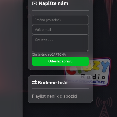
✉️ Napište nám
Chráněno reCAPTCHA
Odeslat zprávu
🔜 Budeme hrát
Playlist není k dispozici