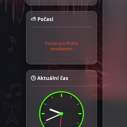
⛅ Počasí
Počasí pro Praha
nenalezeno.
🕒 Aktuální čas