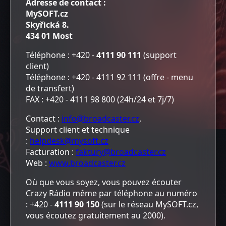
Adresse de contact :
MySOFT.cz
Skyřická 8.
434 01 Most
Téléphone : +420 -
4111 90 111
(support
client)
Téléphone : +420 - 4111 92 111 (offre - menu
de transfert)
FAX : +420 - 4111 98 800 (24h/24 et 7j/7)
Contact :
info@broadcaster.cz
,
Support client et technique
:
helpdesk@mysoft.cz
Facturation :
faktury@broadcaster.cz
Web :
www.broadcaster.cz
Où que vous soyez, vous pouvez écouter
Crazy Rádio même par téléphone au numéro
: +420 -
4111 90 150
(sur le réseau MySOFT.cz,
vous écoutez gratuitement au 2000).