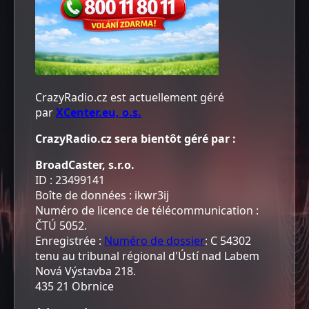
CrazyRadio.cz est actuellement géré
par
XCenter.eu, o.s.
CrazyRadio.cz sera bientôt géré par :
B
roadCaster, s.r.o.
ID : 23499141
Boîte de données : ikwr3ij
Numéro de licence de télécommunication :
ČTÚ 5052.
Enregistrée :
Numéro de dossier
: C 54302
tenu au tribunal régional d'Ústí nad Labem
Nová Výstavba 218.
435 21 Obrnice