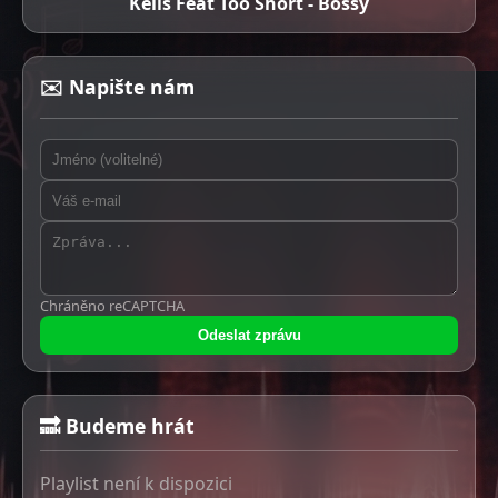
Kelis Feat Too Short - Bossy
✉️ Napište nám
Chráněno reCAPTCHA
Odeslat zprávu
🔜 Budeme hrát
Playlist není k dispozici