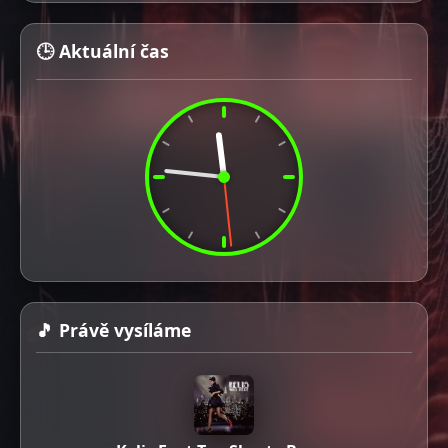
🕒 Aktuální čas
🎵 Právě vysíláme