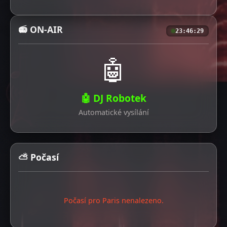
📻 ON-AIR
23:46:30
🤖
🤖 DJ Robotek
Automatické vysílání
⛅ Počasí
Počasí pro Paris nenalezeno.