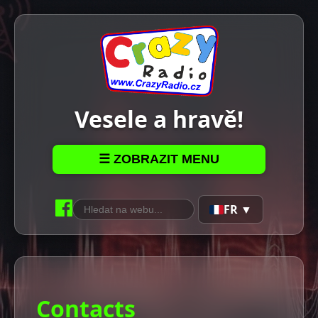
Vesele a hravě!
☰ ZOBRAZIT MENU
FR ▼
Contacts