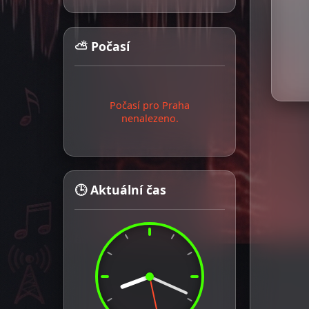
⛅ Počasí
Počasí pro Praha
nenalezeno.
🕒 Aktuální čas