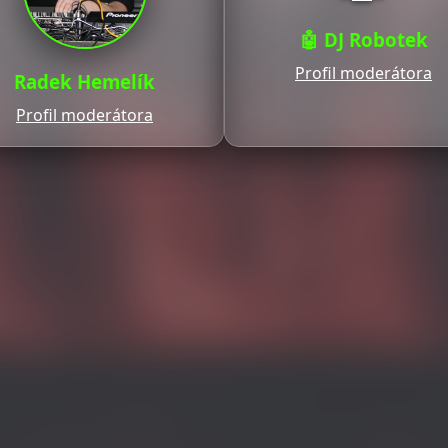
🤖 DJ Robotek
Profil moderátora
Radek Hemelík
Profil moderátora