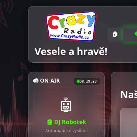
🏠
Vesele a hravě!
📻 ON-AIR
08:19:28
Naš
🤖
🤖 DJ Robotek
Automatické vysílání