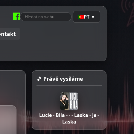
PT ▼
ontakt
🎵 Právě vysíláme
Lucie - Bila - - - Laska - Je -
Laska