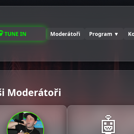
🎧
NALADIT
Moderátoři
Program ▼
K
i Moderátoři
🤖