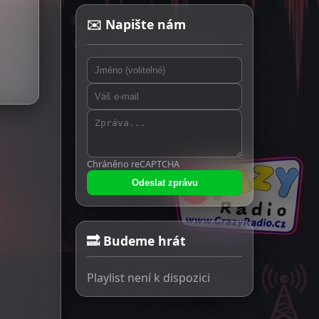
✉️ Napište nám
Chráněno reCAPTCHA
Odeslat zprávu
🔜 Budeme hrát
Playlist není k dispozici