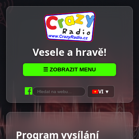
Vesele a hravě!
☰ ZOBRAZIT MENU
VI ▼
Program vysílání