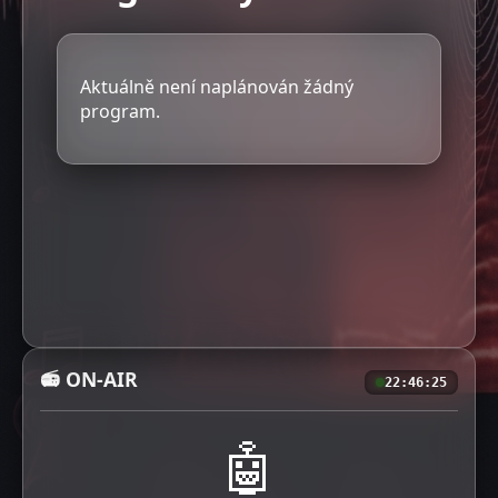
Aktuálně není naplánován žádný
program.
📻 ON-AIR
22:46:26
🤖