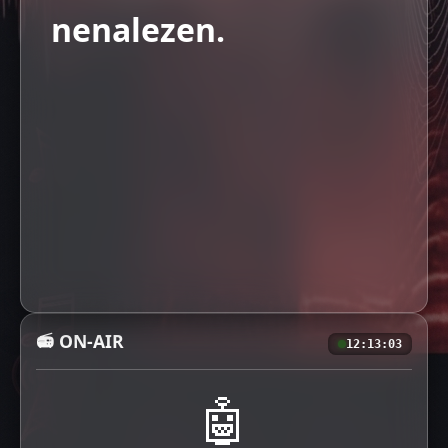
nenalezen.
📻 ON-AIR
12:13:04
🤖